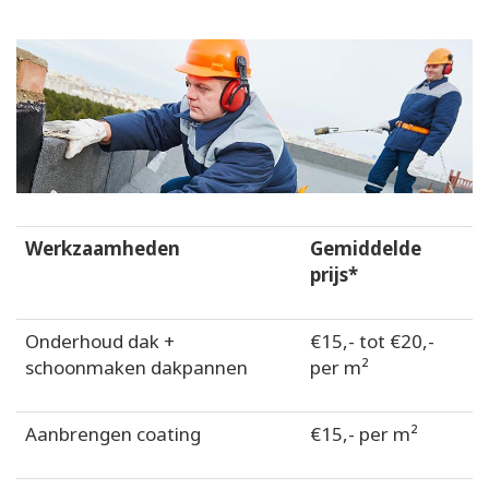
Werkzaamheden
Gemiddelde
prijs*
Onderhoud dak +
€15,- tot €20,-
schoonmaken dakpannen
per m²
Aanbrengen coating
€15,- per m²