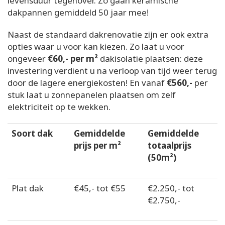
levensduur tegenover. Zo gaan keramische
dakpannen gemiddeld 50 jaar mee!
Naast de standaard dakrenovatie zijn er ook extra
opties waar u voor kan kiezen. Zo laat u voor
ongeveer
€60,- per m²
dakisolatie plaatsen: deze
investering verdient u na verloop van tijd weer terug
door de lagere energiekosten! En vanaf
€560,-
per
stuk laat u zonnepanelen plaatsen om zelf
elektriciteit op te wekken.
Soort dak
Gemiddelde
Gemiddelde
prijs per m²
totaalprijs
(50m²)
Plat dak
€45,- tot €55
€2.250,- tot
€2.750,-