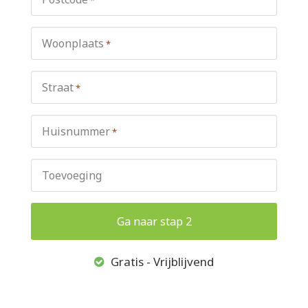
Woonplaats
*
Straat
*
Huisnummer
*
Toevoeging
Gratis - Vrijblijvend