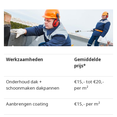
Werkzaamheden
Gemiddelde
prijs*
Onderhoud dak +
€15,- tot €20,-
schoonmaken dakpannen
per m²
Aanbrengen coating
€15,- per m²