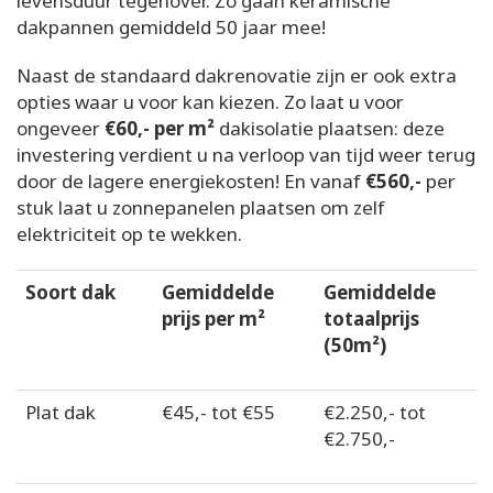
levensduur tegenover. Zo gaan keramische
dakpannen gemiddeld 50 jaar mee!
Naast de standaard dakrenovatie zijn er ook extra
opties waar u voor kan kiezen. Zo laat u voor
ongeveer
€60,- per m²
dakisolatie plaatsen: deze
investering verdient u na verloop van tijd weer terug
door de lagere energiekosten! En vanaf
€560,-
per
stuk laat u zonnepanelen plaatsen om zelf
elektriciteit op te wekken.
Soort dak
Gemiddelde
Gemiddelde
prijs per m²
totaalprijs
(50m²)
Plat dak
€45,- tot €55
€2.250,- tot
€2.750,-