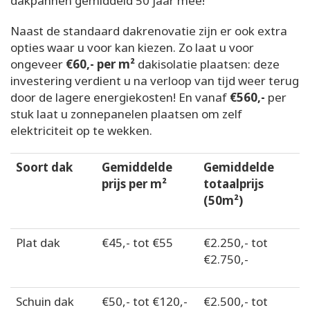
dakpannen gemiddeld 50 jaar mee!
Naast de standaard dakrenovatie zijn er ook extra
opties waar u voor kan kiezen. Zo laat u voor
ongeveer
€60,- per m²
dakisolatie plaatsen: deze
investering verdient u na verloop van tijd weer terug
door de lagere energiekosten! En vanaf
€560,-
per
stuk laat u zonnepanelen plaatsen om zelf
elektriciteit op te wekken.
Soort dak
Gemiddelde
Gemiddelde
prijs per m²
totaalprijs
(50m²)
Plat dak
€45,- tot €55
€2.250,- tot
€2.750,-
Schuin dak
€50,- tot €120,-
€2.500,- tot