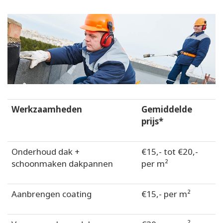
Werkzaamheden
Gemiddelde
prijs*
Onderhoud dak +
€15,- tot €20,-
schoonmaken dakpannen
per m²
Aanbrengen coating
€15,- per m²