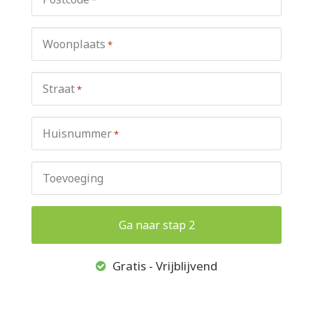
Woonplaats
*
Straat
*
Huisnummer
*
Toevoeging
Gratis - Vrijblijvend