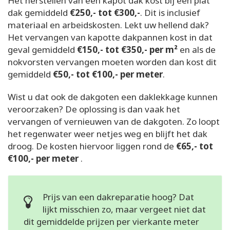
Het herstellen van een kapot dak kost bij een plat
dak gemiddeld
€250,- tot €300,-
. Dit is inclusief
materiaal en arbeidskosten. Lekt uw hellend dak?
Het vervangen van kapotte dakpannen kost in dat
geval gemiddeld
€150,- tot €350,- per m²
en als de
nokvorsten vervangen moeten worden dan kost dit
gemiddeld
€50,- tot €100,- per meter
.
Wist u dat ook de dakgoten een daklekkage kunnen
veroorzaken? De oplossing is dan vaak het
vervangen of vernieuwen van de dakgoten. Zo loopt
het regenwater weer netjes weg en blijft het dak
droog. De kosten hiervoor liggen rond de
€65,- tot
€100,- per meter
.
Prijs van een dakreparatie hoog? Dat
lijkt misschien zo, maar vergeet niet dat
dit gemiddelde prijzen per vierkante meter