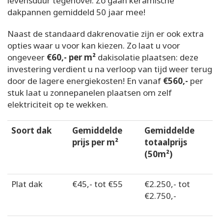
levensduur tegenover. Zo gaan keramische
dakpannen gemiddeld 50 jaar mee!
Naast de standaard dakrenovatie zijn er ook extra
opties waar u voor kan kiezen. Zo laat u voor
ongeveer
€60,- per m²
dakisolatie plaatsen: deze
investering verdient u na verloop van tijd weer terug
door de lagere energiekosten! En vanaf
€560,-
per
stuk laat u zonnepanelen plaatsen om zelf
elektriciteit op te wekken.
Soort dak
Gemiddelde
Gemiddelde
prijs per m²
totaalprijs
(50m²)
Plat dak
€45,- tot €55
€2.250,- tot
€2.750,-