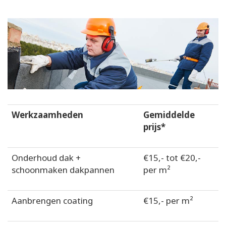
Werkzaamheden
Gemiddelde
prijs*
Onderhoud dak +
€15,- tot €20,-
schoonmaken dakpannen
per m²
Aanbrengen coating
€15,- per m²