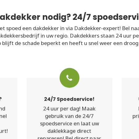
akdekker nodig? 24/7 spoedservi
t spoed een dakdekker in via Dakdekker-expert! Bel na
akdekkersbedrijf in uw regio. Dakdekkers staan 24 uur p
 blijft de schade beperkt en heeft u snel weer een droog
?
24/7 Spoedservice!
nd
24 uur per dag! Maak
nel
gebruik van de 24/7
pr
spoedservice en laat uw
urt!
daklekkage direct
repareren! Bel direct naar