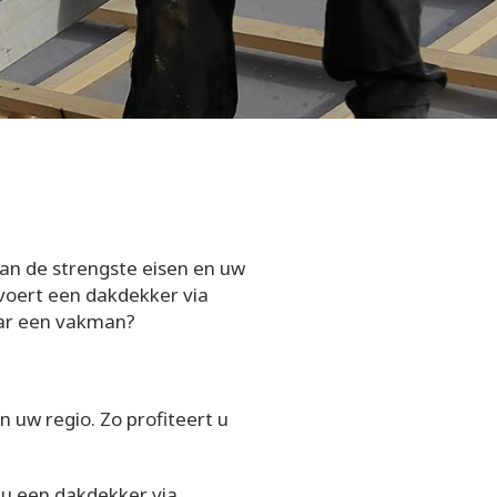
an de strengste eisen en uw
 voert een dakdekker via
aar een vakman?
 uw regio. Zo profiteert u
 u een dakdekker via