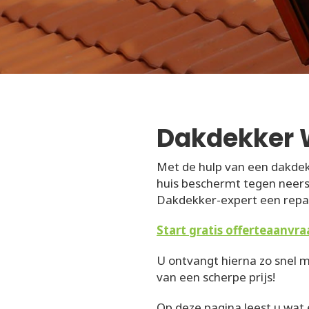
Dakdekker
Met de hulp van een dakdek
huis beschermt tegen neersl
Dakdekker-expert een repar
Start gratis offerteaanvra
U ontvangt hierna zo snel m
van een scherpe prijs!
Op deze pagina leest u wat