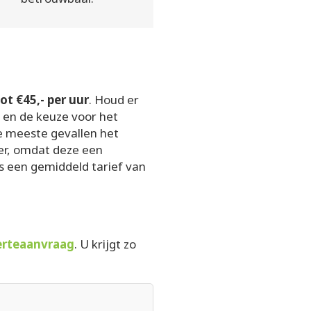
tot €45,- per uur
. Houd er
t en de keuze voor het
de meeste gevallen het
der, omdat deze een
s een gemiddeld tarief van
ferteaanvraag
. U krijgt zo