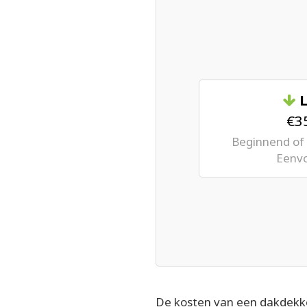
L
€35
Beginnend of 
Eenvo
De kosten van een dakdekk