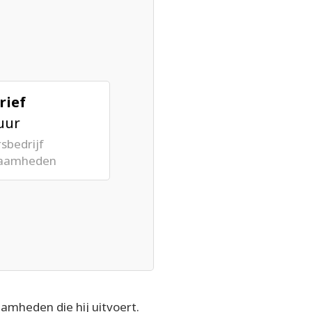
rief
uur
sbedrijf
zaamheden
mheden die hij uitvoert.