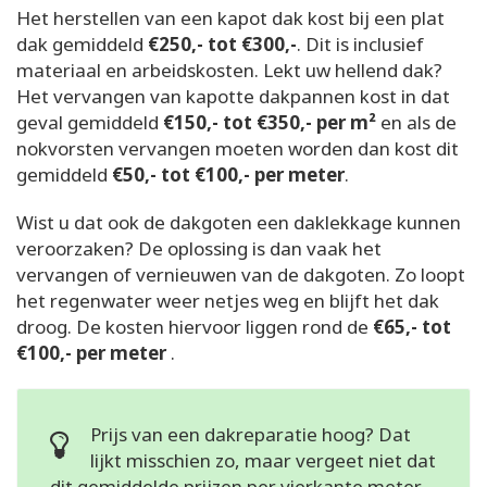
Het herstellen van een kapot dak kost bij een plat
dak gemiddeld
€250,- tot €300,-
. Dit is inclusief
materiaal en arbeidskosten. Lekt uw hellend dak?
Het vervangen van kapotte dakpannen kost in dat
geval gemiddeld
€150,- tot €350,- per m²
en als de
nokvorsten vervangen moeten worden dan kost dit
gemiddeld
€50,- tot €100,- per meter
.
Wist u dat ook de dakgoten een daklekkage kunnen
veroorzaken? De oplossing is dan vaak het
vervangen of vernieuwen van de dakgoten. Zo loopt
het regenwater weer netjes weg en blijft het dak
droog. De kosten hiervoor liggen rond de
€65,- tot
€100,- per meter
.
Prijs van een dakreparatie hoog? Dat
lijkt misschien zo, maar vergeet niet dat
dit gemiddelde prijzen per vierkante meter