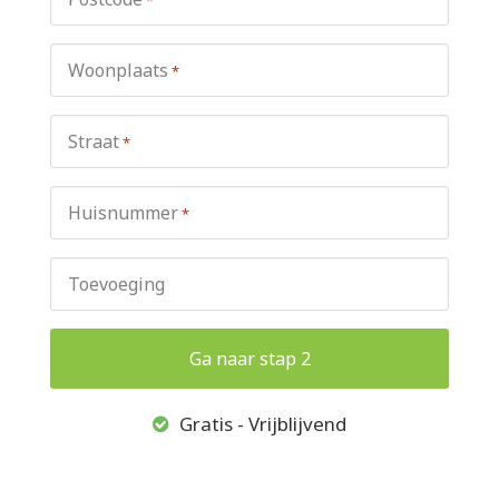
Woonplaats
*
Straat
*
Huisnummer
*
Toevoeging
Gratis - Vrijblijvend