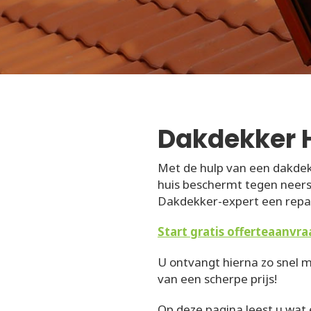
Dakdekker 
Met de hulp van een dakdek
huis beschermt tegen neersl
Dakdekker-expert een repar
Start gratis offerteaanvra
U ontvangt hierna zo snel m
van een scherpe prijs!
Op deze pagina leest u wat