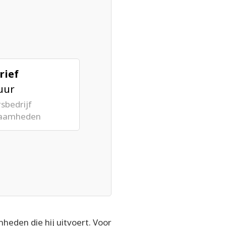
rief
uur
sbedrijf
zaamheden
den die hij uitvoert. Voor