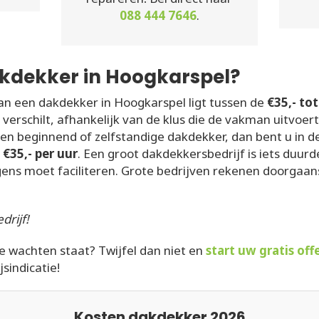
088 444 7646
.
kdekker in Hoogkarspel?
an een dakdekker in Hoogkarspel ligt tussen de
€35,- tot
 verschilt, afhankelijk van de klus die de vakman uitvoer
een beginnend of zelfstandige dakdekker, dan bent u in 
d
€35,- per uur
. Een groot dakdekkersbedrijf is iets duur
gens moet faciliteren. Grote bedrijven rekenen doorgaan
drijf!
te wachten staat? Twijfel dan niet en
start uw gratis of
jsindicatie!
Kosten dakdekker 2026