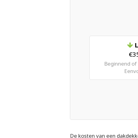
L
€35
Beginnend of 
Eenvo
De kosten van een dakdekk