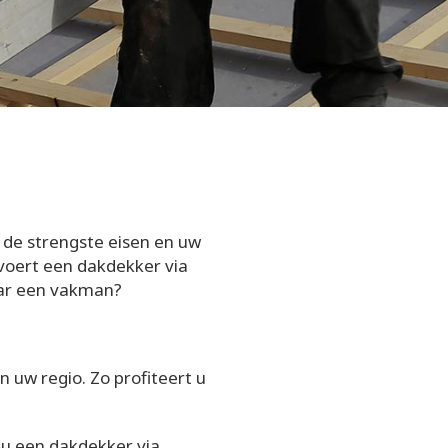
 de strengste eisen en uw
 voert een dakdekker via
aar een vakman?
 uw regio. Zo profiteert u
 u een dakdekker via