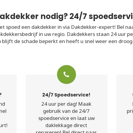
akdekker nodig? 24/7 spoedservi
t spoed een dakdekker in via Dakdekker-expert! Bel na
akdekkersbedrijf in uw regio. Dakdekkers staan 24 uur p
 blijft de schade beperkt en heeft u snel weer een droog
?
24/7 Spoedservice!
nd
24 uur per dag! Maak
nel
gebruik van de 24/7
pr
spoedservice en laat uw
urt!
daklekkage direct
repareren! Bel direct naar